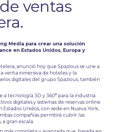
 de ventas
era.
ing Media para crear una solución
cance en Estados Unidos, Europa y
hotelera, anunció hoy que Spazious se une a
a venta inmersiva de hoteles y la
elos digitales del grupo Spazious, también
 a tecnología 3D y 360⁰ para la industria
ivos digitales.y sistemas de reservas online
 en Estados Unidos, con sede en Nueva York,
ambas compañías permitirá cubrir las
 a gran escala.
ión más completa y avanzada que, basada en