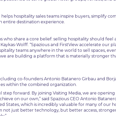
 helps hospitality sales teams inspire buyers, simplify 
n entire destination experience.
 who share a core belief: selling hospitality should feel
 Kaykas-Wolff. “Spazious and FirstView accelerate our pla
itality teams anywhere in the world to sell spaces, event
we are building a platform that is materially stronger t
ncluding co-founders Antonio Batanero Girbau and Borja 
les within the combined organization.
l step forward. By joining Visiting Media, we are opening
ieve on our own,” said Spazious CEO Antonio Batanero. “
ted States, which is incredibly valuable for many of our 
m not just better technology, but better access, stronge
ly.”