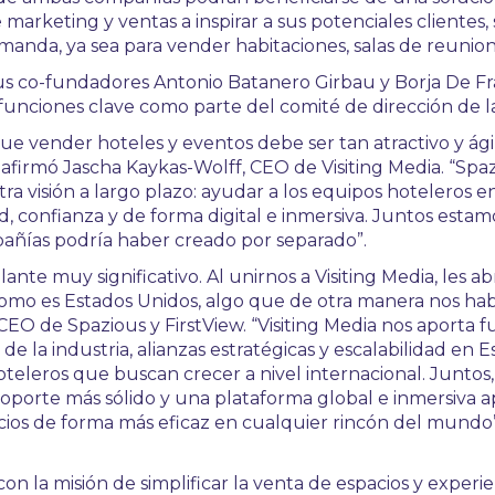
e marketing y ventas a inspirar a sus potenciales clientes,
emanda, ya sea para vender habitaciones, salas de reunio
 sus co-fundadores Antonio Batanero Girbau y Borja De Fr
unciones clave como parte del comité de dirección de 
ue vender hoteles y eventos debe ser tan atractivo y ági
 afirmó Jascha Kaykas-Wolff, CEO de Visiting Media. “Spa
 visión a largo plazo: ayudar a los equipos hoteleros 
ad, confianza y de forma digital e inmersiva. Juntos est
pañías podría haber creado por separado”.
lante muy significativo. Al unirnos a Visiting Media, les 
omo es Estados Unidos, algo que de otra manera nos ha
EO de Spazious y FirstView. “Visiting Media nos aporta f
la industria, alianzas estratégicas y escalabilidad en 
oteleros que buscan crecer a nivel internacional. Juntos
oporte más sólido y una plataforma global e inmersiva apo
cios de forma más eficaz en cualquier rincón del mundo”
n la misión de simplificar la venta de espacios y experien