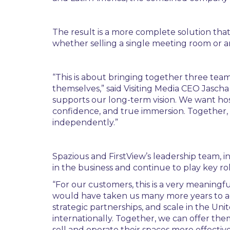
The result is a more complete solution that
whether selling a single meeting room or a
“This is about bringing together three teams
themselves,” said Visiting Media CEO Jascha
supports our long-term vision. We want hosp
confidence, and true immersion. Together, 
independently.”
Spazious and FirstView’s leadership team, i
in the business and continue to play key ro
“For our customers, this is a very meaningfu
would have taken us many more years to ach
strategic partnerships, and scale in the Uni
internationally. Together, we can offer the
sell and operate their spaces more effective