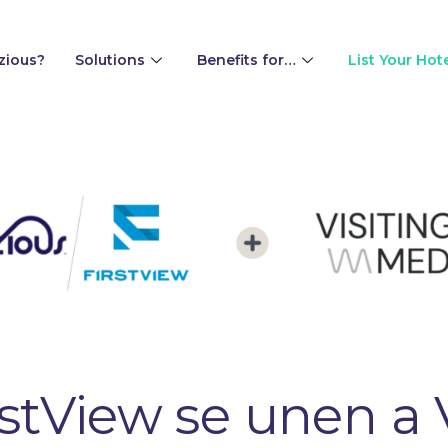
zious?
Solutions
Benefits for…
List Your Hot
rstView se unen a 