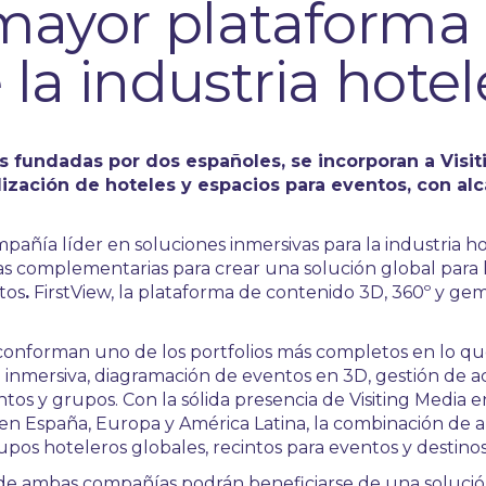
 mayor plataforma
la industria hotel
s fundadas por dos españoles, se incorporan a Visit
lización de hoteles y espacios para eventos, con al
ompañía líder en soluciones inmersivas para la industria 
s complementarias para crear una solución global para l
tos
.
FirstView, la plataforma de contenido 3D, 360º y gem
w conforman uno de los portfolios más completos en lo que
l inmersiva, diagramación de eventos en 3D, gestión de act
ntos y grupos. Con la sólida presencia de Visiting Media
 en España, Europa y América Latina, la combinación de 
os hoteleros globales, recintos para eventos y destinos,
s de ambas compañías podrán beneficiarse de una soluc