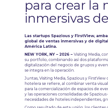
para crear la
inmersivas de 
Las startups Spazious y FirstView, amba
global de ventas inmersivas y de digita
América Latina.
NEW YORK, NY – 2026 –
Visiting Media, c
su portfolio, combinando así dos plataforma
digitalización del negocio de grupos y even
se integra en la operación.
Juntas, Visiting Media, Spazious y FirstVie
hotelera se refiere, al combinar venta visua
para la comercialización de espacios de eve
y las operaciones consolidadas de Spazious
necesidades de hoteles independientes, grup
Como resultado de esta unión, los cliente