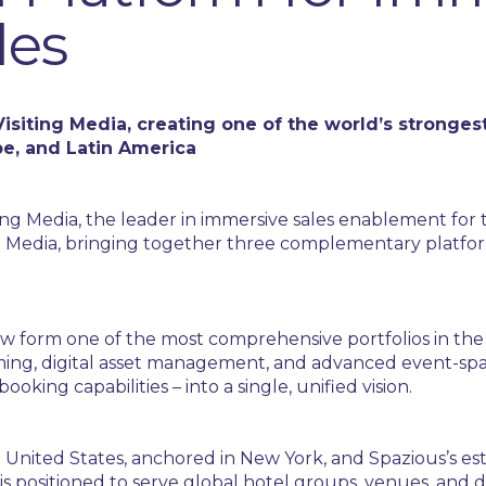
les
isiting Media, creating one of the world’s stronges
pe, and Latin America
ting Media, the leader in immersive sales enablement for
ing Media, bringing together three complementary platform
View form one of the most comprehensive portfolios in th
ming, digital asset management, and advanced event-spa
ooking capabilities – into a single, unified vision.
e United States, anchored in New York, and Spazious’s es
 positioned to serve global hotel groups, venues, and de